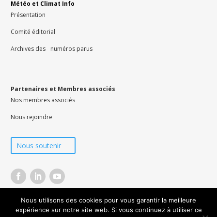
Météo et Climat Info
Présentation
Comité éditorial
Archives des numéros parus
Partenaires et Membres associés
Nos membres associés
Nous rejoindre
Nous soutenir
Nous utilisons des cookies pour vous garantir la meilleure
© Météo et Climat 2026 –
CGV
–
Mentions légales
–
Données personnelles
–
Contacts
expérience sur notre site web. Si vous continuez à utiliser ce