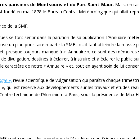
res parisiens de Montsouris et du Parc Saint-Maur.
Mais, en tan
’est fondé en mai 1878 le Bureau Central Météorologique qui allait repr
nce de la SMF.
ccrues se font sentir dans la parution de sa publication L’Annuaire mét
 un plan pour faire repartir la SMF : « …il faut atteindre la masse pa
fet, presque toujours manqué à « l’Annuaire », ce sont des mémoires s
e divulgation, destinés à éclairer, à instruire et à éclairer le public s
r le caractère de notre « Annuaire » et, tout en ayant soin de lui conse
gie »,
revue scientifique de vulgarisation qui paraîtra chaque trimestr
ie », qui est réservé aux développements sur les travaux et études ré
Centre technique de l’Aluminium à Paris, sous la présidence de Max 
a SMF sont souvent des membres de l’Académie des Sciences ou hauts 