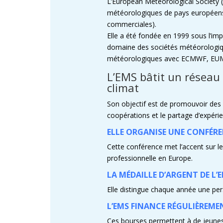
L’European Meteorological Society
météorologiques de pays européens 
commerciales).
Elle a été fondée en 1999 sous l’im
domaine des sociétés météorologiques
météorologiques avec ECMWF, E
L’EMS bâtit un réseau
climat
Son objectif est de promouvoir des 
coopérations et le partage d’expéri
ELLE ORGANISE UNE CONFÉR
Cette conférence met l’accent sur l
professionnelle en Europe.
LA MÉDAILLE D’ARGENT DE L’
Elle distingue chaque année une pe
L’EMS FINANCE RÉGULIÈREME
Ces bourses permettent à de jeunes s