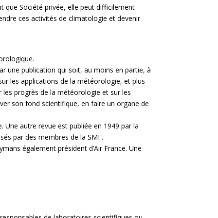
t que Société privée, elle peut difficilement
endre ces activités de climatologie et devenir
éorologique.
r une publication qui soit, au moins en partie, à
ur les applications de la météorologie, et plus
ur les progrès de la météorologie et sur les
rver son fond scientifique, en faire un organe de
e. Une autre revue est publiée en 1949 par la
alisés par des membres de la SMF.
Hymans également président d’Air France. Une
responsables de laboratoires scientifiques ou