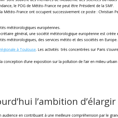
endance, le PDG de Météo-France ne peut être Président de la SMF.
e la Météo-France ont occupent successivement ce poste : Christian P
ciétés météorologiques européennes.
ecrétaire général, une société météorologique européenne est créée
iétés météorologiques, des services météo et des sociétés en Europe.
 régionale à Toulouse
. Les activités très concentrées sur Paris s’ouv
a conception d’une exposition sur la pollution de l’air en milieu urbai
ourd’hui l’ambition d’élargi
son audience en contribuant à une meilleure compréhension par le grand