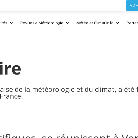
ADH
vités
Revue La Météorologie
Météo et Climat Info
Parte
ire
çaise de la météorologie et du climat, a ét
France.