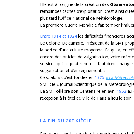
Elle est à l’origine de la création des
Observatoi
remplir des tâches d’exploitation. C’est ainsi qu
plus tard l’Office National de Météorologie.
La première Guerre Mondiale fait tomber l’influe
Entre 1914 et 1924
les difficultés financières a
Le Colonel Delcambre, Président de la SMF propose
la portée d’une culture moyenne. Ce qui a, en ef
encore des articles de vulgarisation, voire même d
services qu’elle peut rendre. Il faut donc change
vulgarisation et d’enseignement. »
C’est alors qu’est fondée en
1925
« La Météorolo
SMF : le « Journal Scientifique de la Météorolog
La SMF célèbre son Centenaire en avril
1952
au 
réception à l’Hôtel de Ville de Paris a lieu le soir.
LA FIN DU 20E SIÈCLE
Renouant avec la tradition, les présidents de l