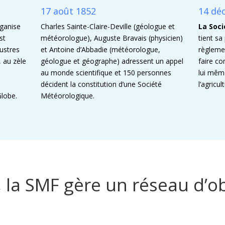
17 août 1852
14 dé
ganise
Charles Sainte-Claire-Deville (géologue et
La Soc
st
météorologue), Auguste Bravais (physicien)
tient sa
lustres
et Antoine d’Abbadie (météorologue,
règlemen
, au zèle
géologue et géographe) adressent un appel
faire co
au monde scientifique et 150 personnes
lui mêm
décident la constitution d’une Société
l’agricul
Globe.
Météorologique.
, la SMF gère un réseau d’o