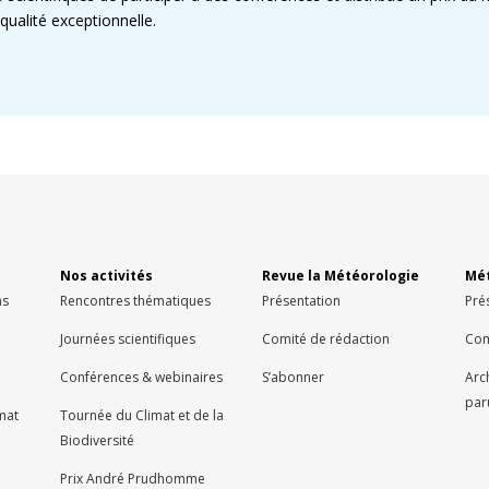
qualité exceptionnelle.
Nos activités
Revue la Météorologie
Mét
ns
Rencontres thématiques
Présentation
Pré
Journées scientifiques
Comité de rédaction
Com
Conférences & webinaires
S’abonner
Arc
par
imat
Tournée du Climat et de la
Biodiversité
Prix André Prudhomme