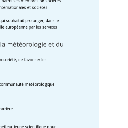
e parmi ses membres 36 sociétés
ternationales et sociétés
ui souhaitait prolonger, dans le
elle européenne par les services
la météorologie et du
toriété, de favoriser les
 la communauté météorologique
arrière.
eilleur jeune scientifique pour