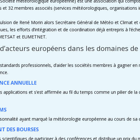
 (Société météorologique européenne) est une association qui compt
et 32 membres associés (services météorologiques, organisations in
pulsion de René Morin alors Secrétaire Général de Météo et Climat et q
, les efforts d’intégration et de coordination déjà entrepris à l’éch
UMETSAT et EUMETNET.
 d’acteurs européens dans les domaines de 
standards professionnels, d’aider les sociétés membres à gagner en no
ence.
ENCE ANNUELLE
es applications et s’est affirmée au fil du temps comme un pilier de
EMS
rsonnalité ayant marqué la météorologie européenne au cours de sa c
NT DES BOURSES
cientifiques de participer à des conférences et distribue un prix du m