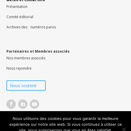
Présentation
Comité éditorial
Archives des numéros parus
Partenaires et Membres associés
Nos membres associés
Nous rejoindre
Nous soutenir
Nous utilisons des cookies pour vous garantir la meilleure
© Météo et Climat 2026 –
CGV
–
Mentions légales
–
Données personnelles
–
Contacts
expérience sur notre site web. Si vous continuez à utiliser ce
site, nous supposerons que vous en êtes satisfait.