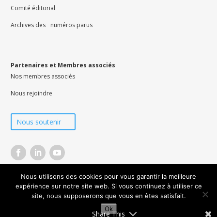
Comité éditorial
Archives des numéros parus
Partenaires et Membres associés
Nos membres associés
Nous rejoindre
Nous soutenir
Nous utilisons des cookies pour vous garantir la meilleure
© Météo et Climat 2026 –
CGV
–
Mentions légales
–
Données personnelles
–
Contacts
expérience sur notre site web. Si vous continuez à utiliser ce
site, nous supposerons que vous en êtes satisfait.
Ok
Share This