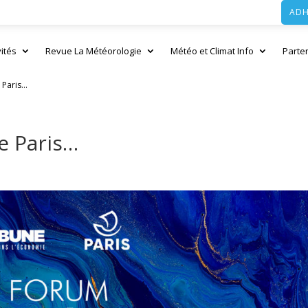
ADH
vités
Revue La Météorologie
Météo et Climat Info
Parte
e Paris…
de Paris…