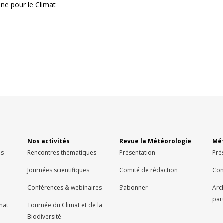
e pour le Climat
Nos activités
Revue la Météorologie
Mét
ns
Rencontres thématiques
Présentation
Pré
Journées scientifiques
Comité de rédaction
Com
Conférences & webinaires
S’abonner
Arc
par
imat
Tournée du Climat et de la
Biodiversité