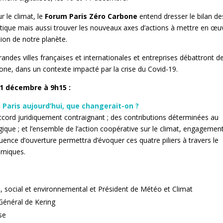
r le climat, le
Forum Paris Zéro Carbone
entend dresser le bilan de
atique mais aussi trouver les nouveaux axes d’actions à mettre en œu
tion de notre planète.
andes villes françaises et internationales et entreprises débattront d
one, dans un contexte impacté par la crise du Covid-19.
11 décembre à 9h15 :
de Paris aujourd’hui, que changerait-on ?
 accord juridiquement contraignant ; des contributions déterminées au
gique ; et l’ensemble de l’action coopérative sur le climat, engagemen
équence d’ouverture permettra d’évoquer ces quatre piliers à travers le
omiques.
social et environnemental et Président de Météo et Climat
Général de Kering
se