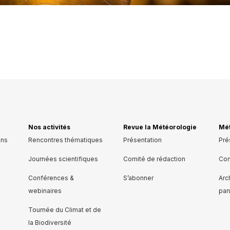
Nos activités
Revue la Météorologie
Mét
ons
Rencontres thématiques
Présentation
Pré
Journées scientifiques
Comité de rédaction
Com
Conférences &
S’abonner
Arc
webinaires
par
Tournée du Climat et de
la Biodiversité