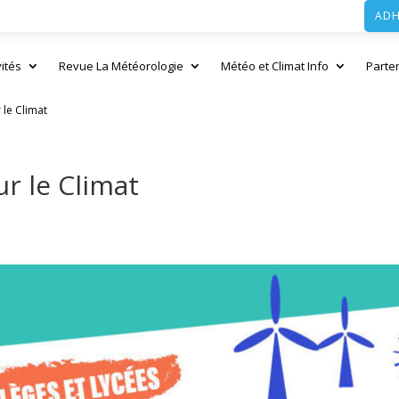
ADH
vités
Revue La Météorologie
Météo et Climat Info
Parte
 le Climat
ur le Climat