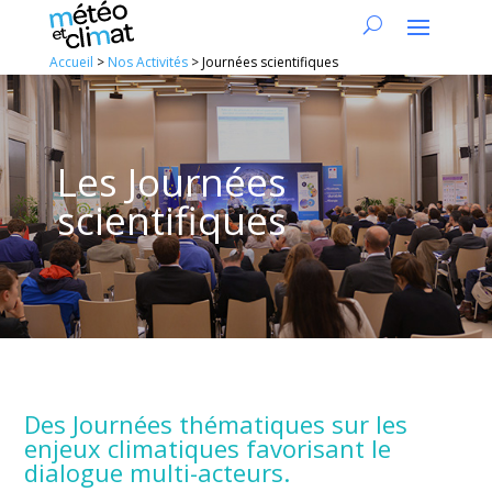
Accueil
>
Nos Activités
>
Journées scientifiques
Les Journées
scientifiques
Des Journées thématiques sur les
enjeux climatiques favorisant le
dialogue multi-acteurs.