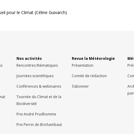
il pour le Climat (Céline Guivarch)
Nos activités
Revue la Météorologie
Mét
ns
Rencontres thématiques
Présentation
Pré
Journées scientifiques
Comité de rédaction
Com
Conférences & webinaires
S’abonner
Arc
par
imat
Tournée du Climat et de la
Biodiversité
Prix André Prudhomme
Prix Perrin de Brichambaut