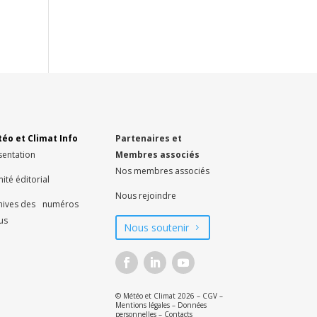
éo et Climat Info
Partenaires et
sentation
Membres associés
Nos membres associés
ité éditorial
Nous rejoindre
hives des numéros
us
Nous soutenir
© Météo et Climat 2026 –
CGV
–
Mentions légales
–
Données
personnelles
–
Contacts