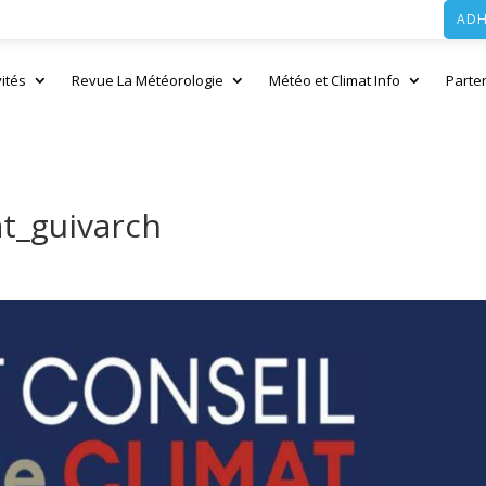
ADH
vités
Revue La Météorologie
Météo et Climat Info
Parte
t_guivarch